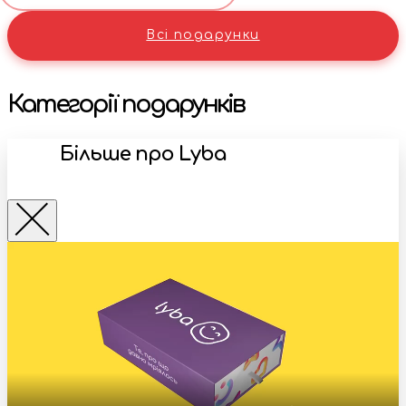
Вci подарунки
Категорії подарунків
Бiльше про Lyba