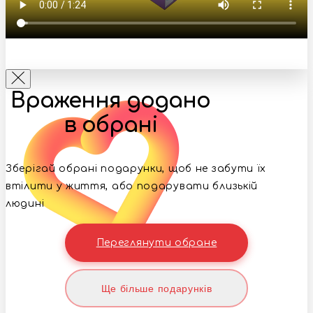
Враження додано
в обрані
Зберігай обрані подарунки, щоб не забути їх
втілити у життя, або подарувати близькій
людині
Переглянути обране
Ще більше подарунків